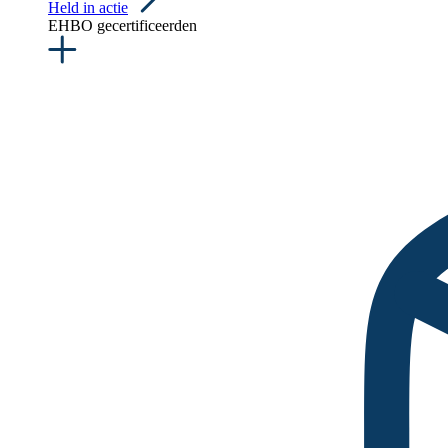
Held in actie
EHBO gecertificeerden